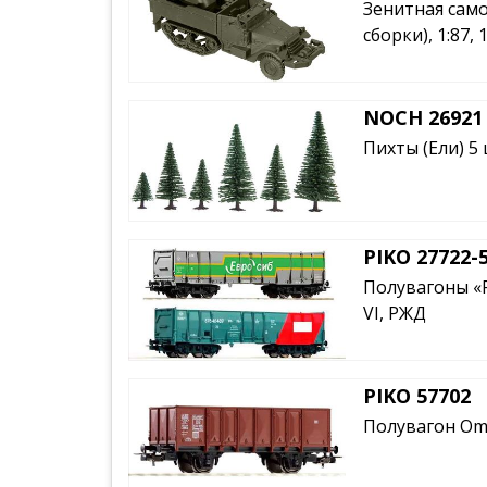
Зенитная само
сборки), 1:87
NOCH 26921
Пихты (Ели) 5
PIKO 27722-
Полувагоны «Р
VI, РЖД
PIKO 57702
Полувагон Omm