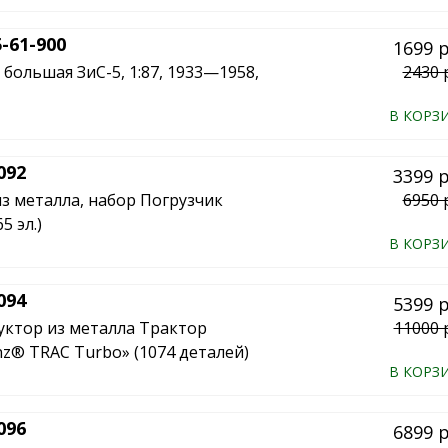
-61-900
1699 
большая ЗиС-5, 1:87, 1933—1958,
2430 
В КОРЗ
092
3399 
з металла, набор Погрузчик
6950 
5 эл.)
В КОРЗ
094
5399 
уктор из металла Трактор
11000 
z® TRAC Turbo» (1074 деталей)
В КОРЗ
096
6899 