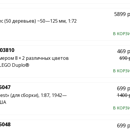
5899 
 (50 деревьев) ~50—125 мм, 1:72
В КОРЗ
03810
469 
мером 8 × 2 различных цветов
690 
LEGO Duplo®
В КОРЗ
5047
699 
est» (для сборки), 1:87, 1942—
1400 
США
В КОРЗ
5048
699 