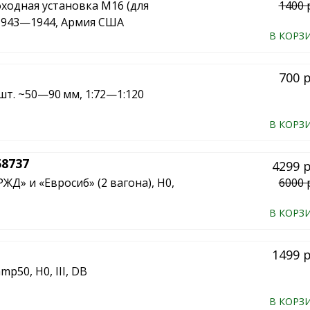
ходная установка M16 (для
1400 
, 1943—1944, Армия США
В КОРЗ
700 
 шт. ~50—90 мм, 1:72—1:120
В КОРЗ
58737
4299 
ЖД» и «Евросиб» (2 вагона), H0,
6000 
В КОРЗ
1499 
p50, H0, III, DB
В КОРЗ